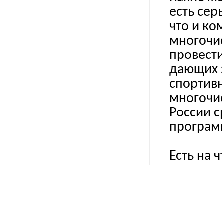
есть сер
что и ко
многочи
провести
дающих 
спортив
многочис
России 
програм
Есть на 