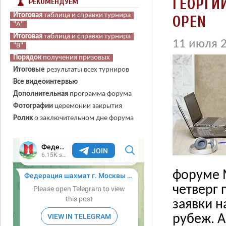
ГЕОРГИ
РЕКОМЕНДУЕМ
Итоговая
Итоговая
Итоговая
таблица и справки турнира
таблица и справки турнира
таблица и справки турнира
OPEN
"А"
"А"
"А"
Итоговая
Итоговая
Итоговая
таблица и справки турнира
таблица и справки турнира
таблица и справки турнира
11 июля 2
"В"
"В"
"В"
Порядок
Порядок
Порядок
получения призовых
получения призовых
получения призовых
Итоговые
результаты всех турниров
Все видеоинтервью
Дополнительная
программа форума
Фотографии
церемонии закрытия
Ролик
о заключительном дне форума
форуме M
четверг 
заявки н
рубеж. А