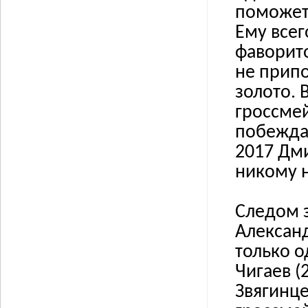
поможет 
Ему всег
фаворито
не припо
золото. 
гроссме
побеждал
2017 Дми
никому н
Следом 
Алексан
только о
Чигаев (
Звягинце