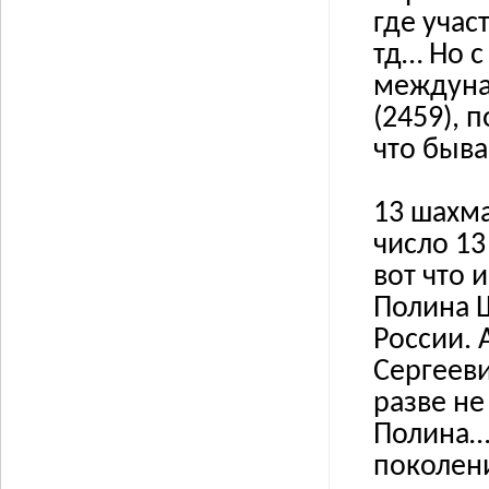
где учас
тд… Но с
междуна
(2459), 
что быв
13 шахма
число 13
вот что 
Полина Ш
России. 
Сергееви
разве не
Полина…
поколен