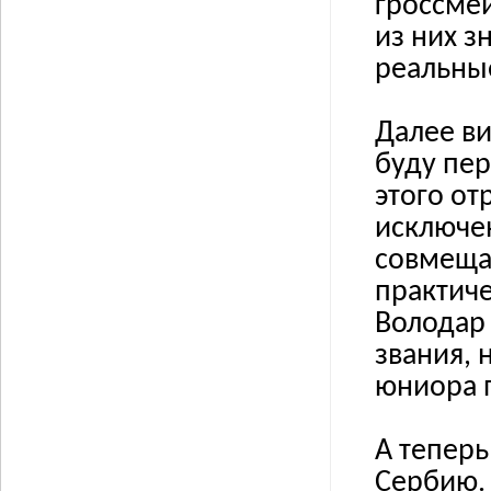
гроссмей
из них 
реальны
Далее ви
буду пер
этого от
исключен
совмеща
практиче
Володар 
звания, 
юниора 
А тепер
Сербию. 