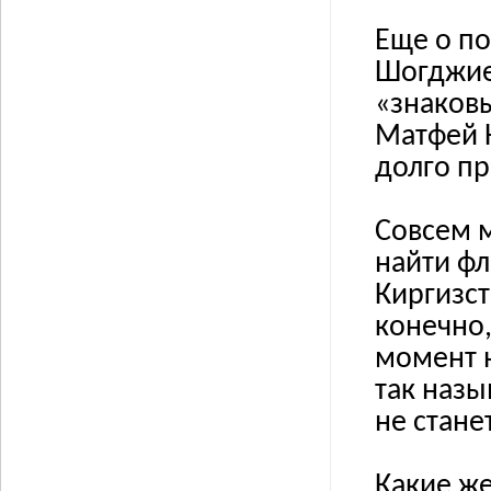
Еще о по
Шогджие
«знаковы
Матфей 
долго п
Совсем м
найти фл
Киргизст
конечно,
момент н
так назы
не стане
Какие ж