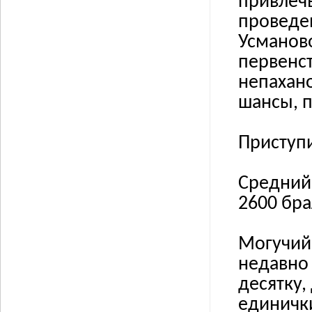
привлечь
проведе
Усманово
первенст
непахано
шансы, 
Приступ
Средний 
2600 бра
Могучий 
недавно
десятку,
единички