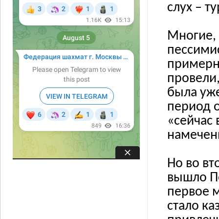
слух – т
Многие, 
пессими
примерно
провели,
была уже
период о
«сейчас 
намеченн
Но во вт
вышло По
первое м
стало ка