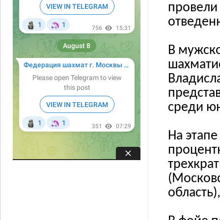
провели 
отведен
В мужско
шахматис
Владисла
предста
среди ю
На этап
процентн
трехкрат
(Московс
область