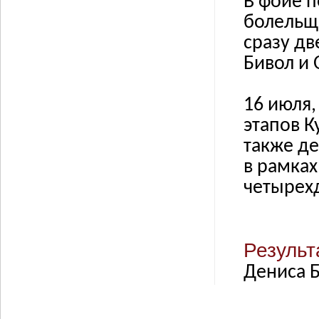
В фойе п
болельщ
сразу д
Бивол и 
16 июля,
этапов К
также де
в рамка
четырех
Результ
Дениса 