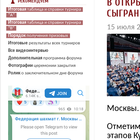
В ОТКР
РЕКОМЕНДУЕМ
Итоговая
Итоговая
Итоговая
таблица и справки турнира
таблица и справки турнира
таблица и справки турнира
СЫГРАН
"А"
"А"
"А"
Итоговая
Итоговая
Итоговая
таблица и справки турнира
таблица и справки турнира
таблица и справки турнира
15 июля 2
"В"
"В"
"В"
Порядок
Порядок
Порядок
получения призовых
получения призовых
получения призовых
Итоговые
результаты всех турниров
Все видеоинтервью
Дополнительная
программа форума
Фотографии
церемонии закрытия
Ролик
о заключительном дне форума
Москвы.
Отметим
этапов К